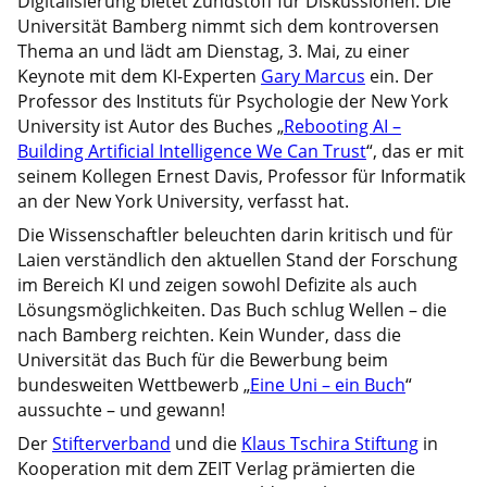
Digitalisierung bietet Zündstoff für Diskussionen. Die
Universität Bamberg nimmt sich dem kontroversen
Thema an und lädt am Dienstag, 3. Mai, zu einer
Keynote mit dem KI-Experten
Gary Marcus
ein. Der
Professor des Instituts für Psychologie der New York
University ist Autor des Buches „
Rebooting AI –
Building Artificial Intelligence We Can Trust
“, das er mit
seinem Kollegen Ernest Davis, Professor für Informatik
an der New York University, verfasst hat.
Die Wissenschaftler beleuchten darin kritisch und für
Laien verständlich den aktuellen Stand der Forschung
im Bereich KI und zeigen sowohl Defizite als auch
Lösungsmöglichkeiten. Das Buch schlug Wellen – die
nach Bamberg reichten. Kein Wunder, dass die
Universität das Buch für die Bewerbung beim
bundesweiten Wettbewerb „
Eine Uni – ein Buch
“
aussuchte – und gewann!
Der
Stifterverband
und die
Klaus Tschira Stiftung
in
Kooperation mit dem ZEIT Verlag prämierten die