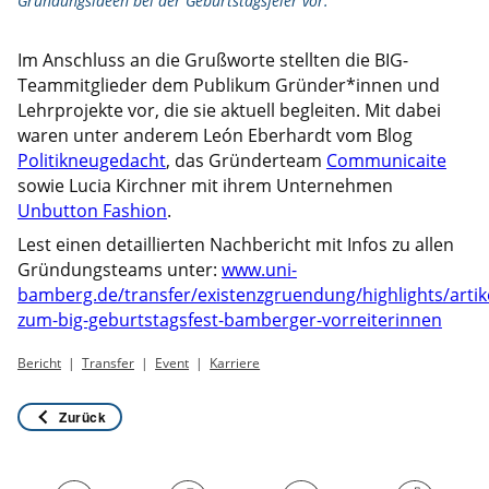
Gründungsideen bei der Geburtstagsfeier vor.
Im Anschluss an die Grußworte stellten die BIG-
Teammitglieder dem Publikum Gründer*innen und
Lehrprojekte vor, die sie aktuell begleiten. Mit dabei
waren unter anderem León Eberhardt vom Blog
Politikneugedacht
, das Gründerteam
Communicaite
sowie Lucia Kirchner mit ihrem Unternehmen
Unbutton Fashion
.
Lest einen detaillierten Nachbericht mit Infos zu allen
Gründungsteams unter:
www.uni-
bamberg.de/transfer/existenzgruendung/highlights/artik
zum-big-geburtstagsfest-bamberger-vorreiterinnen
Bericht
Transfer
Event
Karriere
Zurück