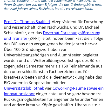
Thomas Saalfeld (l.) und Michael Schleinkofer (r.) sprachen in
ihren Grußworten von den Erfolgen, die das Gründungsbüro nach
den zwei Jahren seines Bestehens bereits verzeichnen kann.
Prof. Dr. Thomas Saalfeld
, Vizepräsident für Forschung
und wissenschaftlichen Nachwuchs, und Dr. Michael
Schleinkofer, der das
Dezernat Forschungsförderung
und Transfer
(Z/FFT) leitet, hoben beim Fest die Erfolge
des BIG aus den vergangenen beiden Jahren hervor:
Über 100 Gründungsvorhaben von
Universitätsangehörigen und Alumni seien begleitet
worden und die Weiterbildungsworkshops des Büros
zögen jedes Semester mehr als 150 Teilnehmende aus
den unterschiedlichsten Fachbereichen an. Für
kreatives Arbeiten und die Ideenentwicklung habe das
BIG zudem in Kooperation mit der
Universitätsbibliothek
vier
Coworking-Räume sowie ein
Innovationslabor
eingerichtet und so ganz besondere
Rückzugsmöglichkeiten für angehende Gründer*innen
und andere kreative Köpfe geschaffen. Überaus stolz