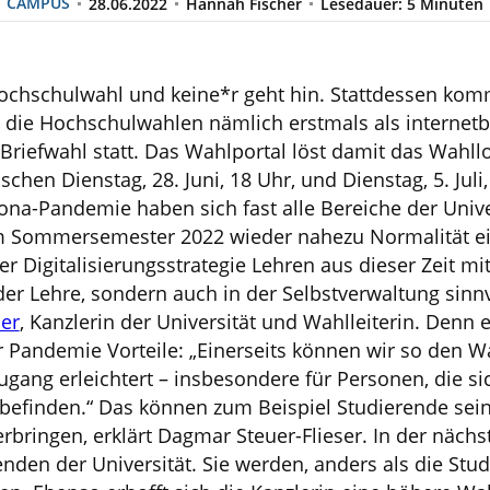
CAMPUS
28.06.2022
Hannah Fischer
Lesedauer: 5 Minuten
t Hochschulwahl und keine*r geht hin. Stattdessen ko
 die Hochschulwahlen nämlich erstmals als internet
 Briefwahl statt. Das Wahlportal löst damit das Wahll
hen Dienstag, 28. Juni, 18 Uhr, und Dienstag, 5. Juli,
ona-Pandemie haben sich fast alle Bereiche der Univer
m Sommersemester 2022 wieder nahezu Normalität ein
er Digitalisierungsstrategie Lehren aus dieser Zeit m
der Lehre, sondern auch in der Selbstverwaltung sinnvo
ser
, Kanzlerin der Universität und Wahlleiterin. Denn 
er Pandemie Vorteile: „Einerseits können wir so den 
ugang erleichtert – insbesondere für Personen, die s
befinden.“ Das können zum Beispiel Studierende sein,
bringen, erklärt Dagmar Steuer-Flieser. In der nächs
enden der Universität. Sie werden, anders als die Stud