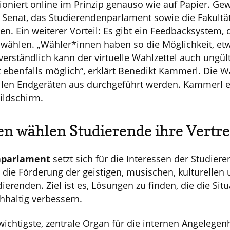
oniert online im Prinzip genauso wie auf Papier. Ge
 Senat, das Studierendenparlament sowie die Fakultä
n. Ein weiterer Vorteil: Es gibt ein Feedbacksystem,
ig wählen. „Wähler*innen haben so die Möglichkeit, et
tverständlich kann der virtuelle Wahlzettel auch ung
t ebenfalls möglich“, erklärt Benedikt Kammerl. Die 
 allen Endgeräten aus durchgeführt werden. Kammerl 
ildschirm.
en wählen Studierende ihre Vertre
nparlament
setzt sich für die Interessen der Studier
ie Förderung der geistigen, musischen, kulturellen 
ierenden. Ziel ist es, Lösungen zu finden, die die Situ
hhaltig verbessern.
wichtigste, zentrale Organ für die internen Angelegenh