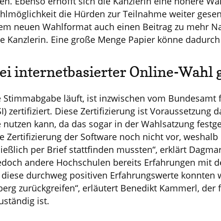
en. Ebenso erhofft sich die Kanzlerin eine höhere Wa
hlmöglichkeit die Hürden zur Teilnahme weiter gesen
t dem neuen Wahlformat auch einen Beitrag zu mehr Na
 die Kanzlerin. Eine große Menge Papier könne dadurc
bei internetbasierter Online-Wahl 
e Stimmabgabe läuft, ist inzwischen vom Bundesamt fü
) zertifiziert. Diese Zertifizierung ist Voraussetzung d
e nutzen kann, da das sogar in der Wahlsatzung festge
e Zertifizierung der Software noch nicht vor, weshal
eßlich per Brief stattfinden mussten“, erklärt Dagmar 
edoch andere Hochschulen bereits Erfahrungen mit d
 diese durchweg positiven Erfahrungswerte konnten w
erg zurückgreifen“, erläutert Benedikt Kammerl, der 
ständig ist.