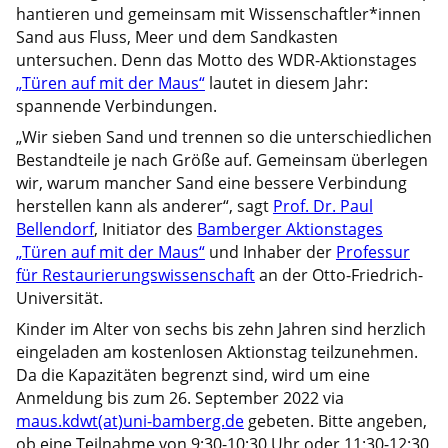
hantieren und gemeinsam mit Wissenschaftler*innen
Sand aus Fluss, Meer und dem Sandkasten
untersuchen. Denn das Motto des WDR-Aktionstages
„Türen auf mit der Maus“
lautet in diesem Jahr:
spannende Verbindungen.
„Wir sieben Sand und trennen so die unterschiedlichen
Bestandteile je nach Größe auf. Gemeinsam überlegen
wir, warum mancher Sand eine bessere Verbindung
herstellen kann als anderer“, sagt
Prof. Dr. Paul
Bellendorf
, Initiator des
Bamberger Aktionstages
„Türen auf mit der Maus“
und Inhaber der
Professur
für Restaurierungswissenschaft
an der Otto-Friedrich-
Universität.
Kinder im Alter von sechs bis zehn Jahren sind herzlich
eingeladen am kostenlosen Aktionstag teilzunehmen.
Da die Kapazitäten begrenzt sind, wird um eine
Anmeldung bis zum 26. September 2022 via
maus.kdwt(at)uni-bamberg.de
gebeten. Bitte angeben,
ob eine Teilnahme von 9:30-10:30 Uhr oder 11:30-12:30