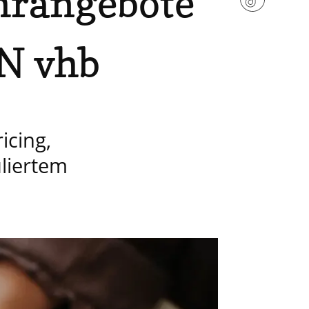
hrangebote
EN vhb
icing,
liertem