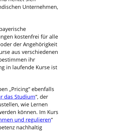
tändischen Unternehmen,
bayerische
gen kostenfrei für alle
oder der Angehörigkeit
urse aus verschiedenen
 bestimmen ihr
g in laufende Kurse ist
en „Pricing“ ebenfalls
ür das Studium
“, der
stellen, wie Lernen
werden können. Im Kurs
hmen und regulieren
“
petenz nachhaltig