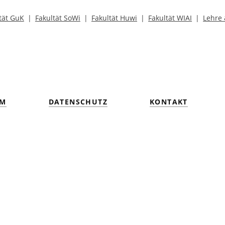
tät GuK
Fakultät SoWi
Fakultät Huwi
Fakultät WIAI
Lehre
UM
DATENSCHUTZ
KONTAKT