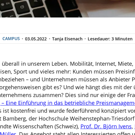
CAMPUS
03.05.2022
Tanja Eisenach
Lesedauer: 3 Minuten
überall in unserem Leben. Mobilität, Internet, Miete,
isen, Sport und vieles mehr: Kunden müssen Preisinf
beziehen – und Unternehmen müssen als Anbieter Pr
orgehensweisen gibt es? Und wie hängt dies mit der
Unternehmens zusammen? Dies sind nur einige der Fra
 – Eine Einführung in das betriebliche Preismanagem
 ist kostenfrei und wurde federführend konzipiert vo
ät Bamberg, der Hochschule Weihenstephan-Triesdorf
ndte Wissenschaften (Schweiz),
Prof. Dr. Björn Ivens
,
 Müller.
Das Angebot steht allen Interessierten offen u