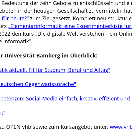
 Bedeutung der zehn Gebote zu entschlüsseln und ein
boten in der heutigen Gesellschaft zu vermitteln, ha
 für heute?“
zum Ziel gesetzt. Komplett neu strukturie
urs
„Elementarinformatik: eine Experimentierkiste fü
z 2022 den Kurs „Die digitale Welt verstehen – ein On
e Informatik“.
r Universität Bamberg im Überblick:
k aktuell. Fit für Studium, Beruf und Alltag"
deutschen Gegenwartssprache"
etenzen: Social Media einfach, kreativ, effizient und 
t"
 zu OPEN vhb sowie zum Kursangebot unter:
www.vhb