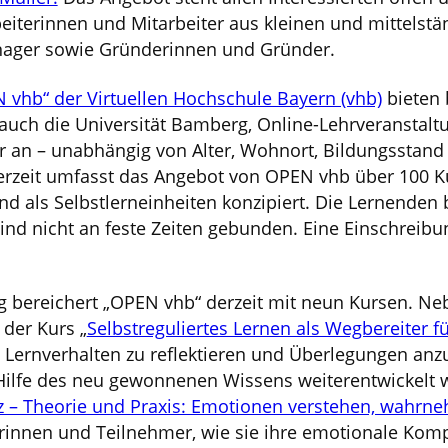
eiterinnen und Mitarbeiter aus kleinen und mittels
ager sowie Gründerinnen und Gründer.
 vhb“ der Virtuellen Hochschule Bayern (vhb)
bieten 
uch die Universität Bamberg, Online-Lehrveranstaltun
 an – unabhängig von Alter, Wohnort, Bildungsstand 
erzeit umfasst das Angebot von OPEN vhb über 100 K
nd als Selbstlerneinheiten konzipiert. Die Lernenden
nd nicht an feste Zeiten gebunden. Eine Einschreibun
 bereichert „OPEN vhb“ derzeit mit neun Kursen. Neb
 der Kurs „
Selbstreguliertes Lernen als Wegbereiter f
 Lernverhalten zu reflektieren und Überlegungen anzu
Hilfe des neu gewonnenen Wissens weiterentwickelt 
– Theorie und Praxis: Emotionen verstehen, wahrne
rinnen und Teilnehmer, wie sie ihre emotionale Kom