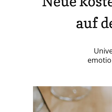
Neue kost
auf d
Unive
emotio