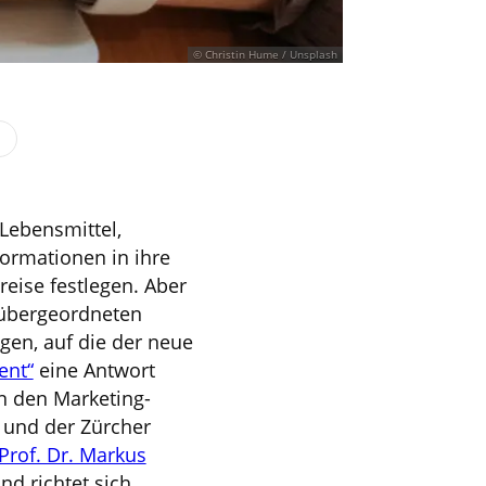
© Christin Hume / Unsplash
 Lebensmittel,
ormationen in ihre
eise festlegen. Aber
 übergeordneten
gen, auf die der neue
ent“
eine Antwort
n den Marketing-
 und der Zürcher
Prof. Dr. Markus
nd richtet sich