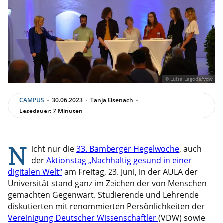
© Luisa Lagoda/vdw
CAMPUS
30.06.2023
Tanja Eisenach
Lesedauer: 7 Minuten
N
icht nur die
33. Bamberger Hegelwoche
, auch
der
Aktionstag „Nachhaltig gesund in einer
digitalen Welt“
am Freitag, 23. Juni, in der AULA der
Universität stand ganz im Zeichen der von Menschen
gemachten Gegenwart. Studierende und Lehrende
diskutierten mit renommierten Persönlichkeiten der
Vereinigung Deutscher Wissenschaftler
(VDW) sowie