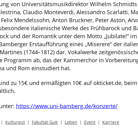
itung von Universitätsmusikdirektor Wilhelm Schmidt
alestrina, Claudio Monteverdi, Alessandro Scarlatti, M
Felix Mendelssohn, Anton Bruckner, Peter Aston, Arvo
nsbesondere italienische Werke des Frühbarock und 
ck und der Romantik unter dem Motto „Jubilate!“ im 
 Bamberger Erstaufführung eines „Miserere“ der italie
Martines (1744–1812) dar. Vokalwerke zeitgenössisc
 Programm ab, das der Kammerchor in Vorbereitung a
na und Rom einstudiert hat.
sind zu 15€ und ermäßigten 10€ auf okticket.de, bei
tlich.
unter:
https://www.uni-bamberg.de/konzerte/
Kulturgut
Fakultät GuK
Leben
Event
Karriere