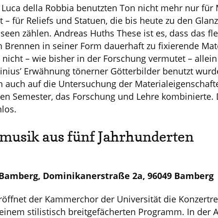
d Luca della Robbia benutzten Ton nicht mehr nur für
t – für Reliefs und Statuen, die bis heute zu den Gla
en zählen. Andreas Huths These ist es, dass das flexi
 Brennen in seiner Form dauerhaft zu fixierende Ma
 nicht – wie bisher in der Forschung vermutet – alle
nius’ Erwähnung tönerner Götterbilder benutzt wurde
th auch auf die Untersuchung der Materialeigenschaf
n Semester, das Forschung und Lehre kombinierte. De
nlos.
ormusik aus fünf Jahrhunderten
 Bamberg, Dominikanerstraße 2a, 96049 Bamberg
röffnet der Kammerchor der Universität die Konzertre
nem stilistisch breitgefächerten Programm. In der A