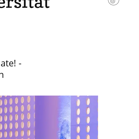
ersität
ate! -
n