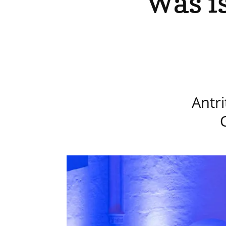
Was is
Antri