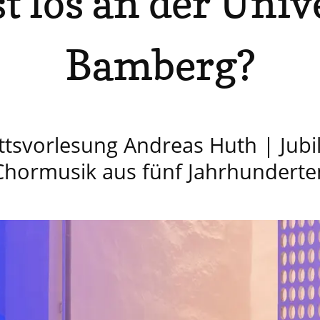
t los an der Univ
Bamberg?
ttsvorlesung Andreas Huth | Jubil
Chormusik aus fünf Jahrhunderte