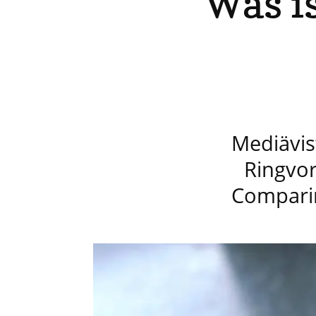
Was is
Mediävis
Ringvor
Comparin