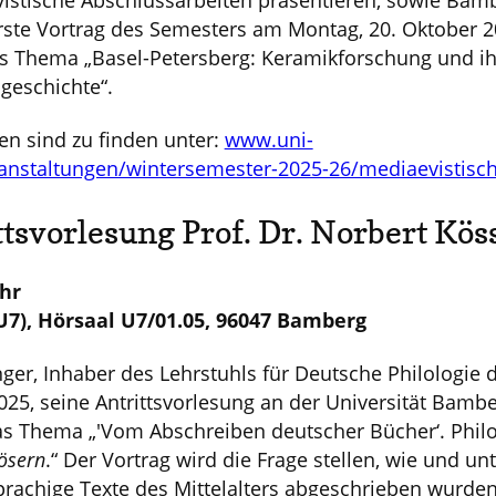
vistische Abschlussarbeiten präsentieren, sowie Bam
rste Vortrag des Semesters am Montag, 20. Oktober 20
das Thema „Basel-Petersberg: Keramikforschung und ih
sgeschichte“.
n sind zu finden unter:
www.uni-
nstaltungen/wintersemester-2025-26/mediaevistisc
ttsvorlesung Prof. Dr. Norbert Kös
Uhr
(U7), Hörsaal U7/01.05, 96047 Bamberg
nger, Inhaber des Lehrstuhls für Deutsche Philologie d
025, seine Antrittsvorlesung an der Universität Bambe
as Thema „'Vom Abschreiben deutscher Bücher‘. Philol
ösern
.“ Der Vortrag wird die Frage stellen, wie und u
achige Texte des Mittelalters abgeschrieben wurden.