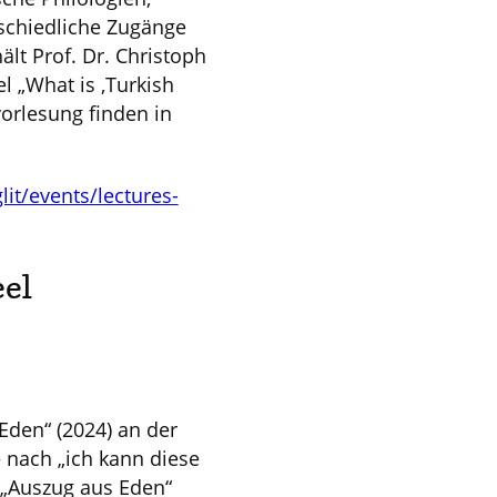
schiedliche Zugänge
ält Prof. Dr. Christoph
l „What is ‚Turkish
orlesung finden in
t/events/lectures-
eel
Eden“ (2024) an der
– nach „ich kann diese
d „Auszug aus Eden“