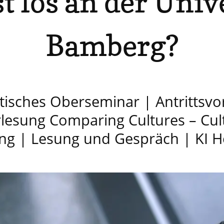
t los an der Univ
Bamberg?
tisches Oberseminar | Antrittsvo
lesung Comparing Cultures – Cul
g | Lesung und Gespräch | KI H