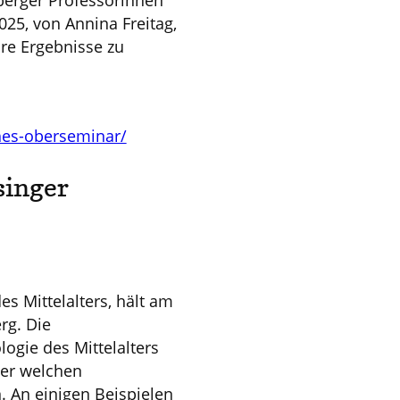
berger Professorinnen
25, von Annina Freitag,
re Ergebnisse zu
hes-oberseminar/
singer
es Mittelalters, hält am
rg. Die
ogie des Mittelalters
nter welchen
 An einigen Beispielen