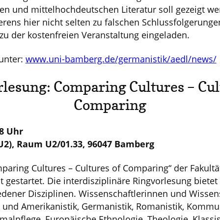
en und mittelhochdeutschen Literatur soll gezeigt w
rens hier nicht selten zu falschen Schlussfolgerungen
d zu der kostenfreien Veranstaltung eingeladen.
unter:
www.uni-bamberg.de/germanistik/aedl/news/
lesung: Comparing Cultures – Cul
Comparing
18 Uhr
(U2), Raum U2/01.33, 96047 Bamberg
paring Cultures – Cultures of Comparing“ der Fakultä
t gestartet. Die interdisziplinäre Ringvorlesung biete
iedener Disziplinen. Wissenschaftlerinnen und Wissen
k und Amerikanistik, Germanistik, Romanistik, Kommu
alpflege, Europäische Ethnologie, Theologie, Klassis