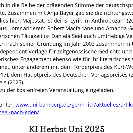
sich in die Reihe der prägenden Stimme der deutschsp
hte. Zusammen mit Anja Bayer gab sie die richtungsw
es hier, Majestät, ist deins. Lyrik im Anthropozän“ (
naus unter anderem Robert Macfarlane und Amanda G
erischen Tätigkeit ist Daniela Seel auch umtriebige Ver
ich nach seiner Gründung im Jahr 2003 zusammen mit
Independent-Verlage für zeitgenössische Gedichte und
egerisches Engagement ebenso wie für ihr literarische
hnet, unter anderem mit dem Förderpreis des Kurt-Wo
017), dem Hauptpreis des Deutschen Verlagspreises (
is (2025).
d zu der kostenfreien Veranstaltung eingeladen.
unter:
www.uni-bamberg.de/germ-lit1/aktuelles/artik
seel-nach-eden/
KI Herbst Uni 2025