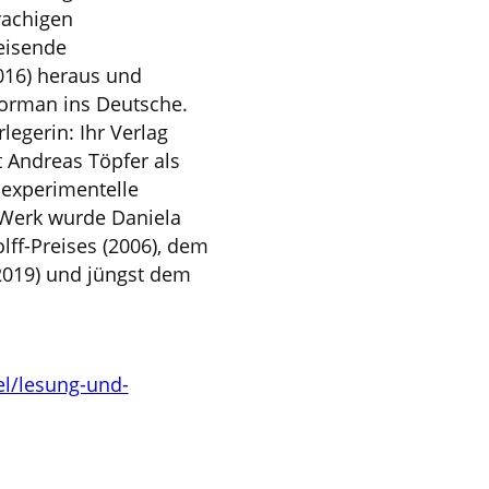
rachigen
eisende
2016) heraus und
orman ins Deutsche.
legerin: Ihr Verlag
 Andreas Töpfer als
 experimentelle
s Werk wurde Daniela
lff-Preises (2006), dem
2019) und jüngst dem
el/lesung-und-