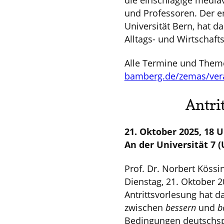
die einschlägige mediä
und Professoren. Der e
Universität Bern, hat 
Alltags- und Wirtschaft
Alle Termine und Theme
bamberg.de/zemas/vera
Antri
21. Oktober 2025, 18 
An der Universität 7 
Prof. Dr. Norbert Kössi
Dienstag, 21. Oktober 2
Antrittsvorlesung hat d
zwischen
bessern
und
b
Bedingungen deutschspr