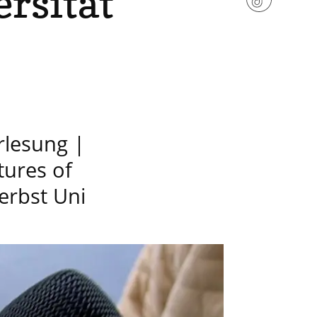
ersität
rlesung |
tures of
erbst Uni