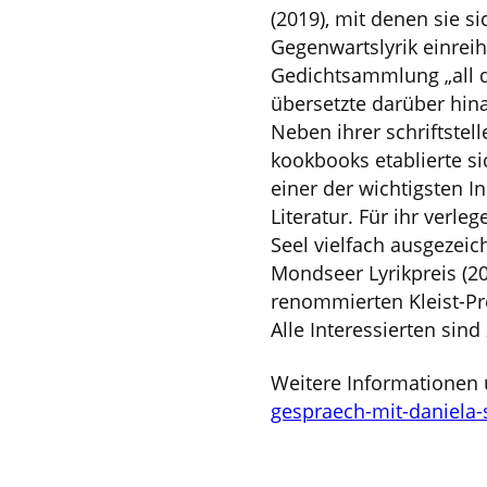
(2019), mit denen sie 
Gegenwartslyrik einrei
Gedichtsammlung „all di
übersetzte darüber hi
Neben ihrer schriftstell
kookbooks etablierte s
einer der wichtigsten 
Literatur. Für ihr verl
Seel vielfach ausgezeic
Mondseer Lyrikpreis (2
renommierten Kleist-Pre
Alle Interessierten sin
Weitere Informationen 
gespraech-mit-daniela-