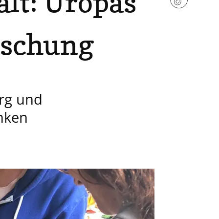
lt: Uropas
rschung
rg und
nken