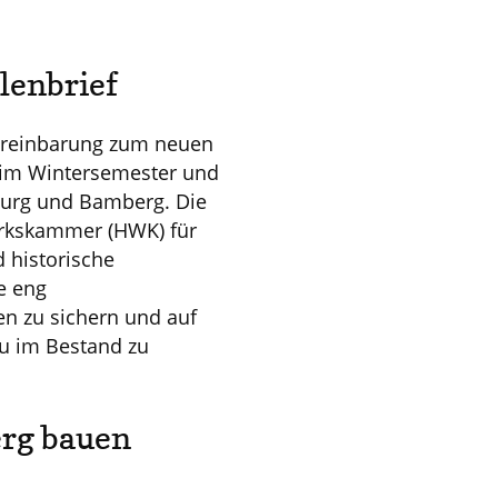
lenbrief
vereinbarung zum neuen
t im Wintersemester und
burg und Bamberg. Die
rkskammer (HWK) für
d historische
e eng
en zu sichern und auf
u im Bestand zu
erg bauen