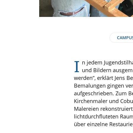
CAMPU
I
n jedem Jugendstil
und Bildern ausgema
werden“, erklärt Jens B
Bemalungen gingen verl
aufgeschrieben. Zum Bei
Kirchenmaler und Cobur
Malereien rekonstruiert
lichtdurchfluteten Raum
über einzelne Restauri