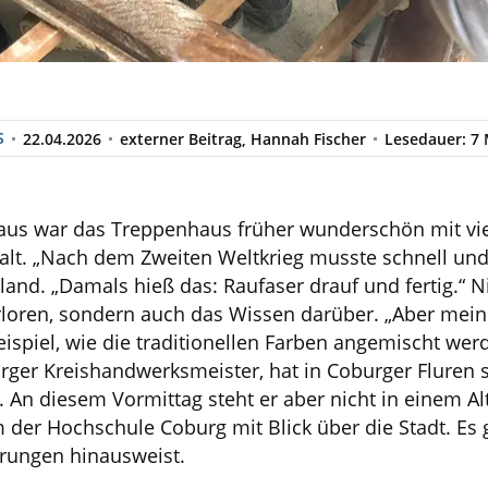
S
22.04.2026
externer Beitrag, Hannah Fischer
Lesedauer: 7
haus war das Treppenhaus früher wunderschön mit vi
lt. „Nach dem Zweiten Weltkrieg musste schnell und 
eland. „Damals hieß das: Raufaser drauf und fertig.“ N
oren, sondern auch das Wissen darüber. „Aber mein 
spiel, wie die traditionellen Farben angemischt werd
ger Kreishandwerksmeister, hat in Coburger Fluren s
. An diesem Vormittag steht er aber nicht in einem A
 der Hochschule Coburg mit Blick über die Stadt. Es 
erungen hinausweist.