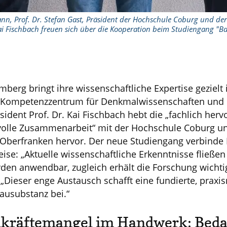
n, Prof. Dr. Stefan Gast, Präsident der Hochschule Coburg und de
Kai Fischbach freuen sich über die Kooperation beim Studiengang "Ba
mberg bringt ihre wissenschaftliche Expertise gezielt 
 Kompetenzzentrum für Denkmalwissenschaften und
sident Prof. Dr. Kai Fischbach hebt die „fachlich her
volle Zusammenarbeit“ mit der Hochschule Coburg u
berfranken hervor. Der neue Studiengang verbinde 
ise: „Aktuelle wissenschaftliche Erkenntnisse fließen 
den anwendbar, zugleich erhält die Forschung wichti
. „Dieser enge Austausch schafft eine fundierte, praxi
Bausubstanz bei.“
kräftemangel im Handwerk: Beda