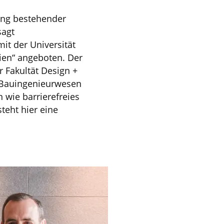
ung bestehender
sagt
it der Universität
ien“ angeboten. Der
 Fakultät Design +
 Bauingenieurwesen
wie barrierefreies
teht hier eine