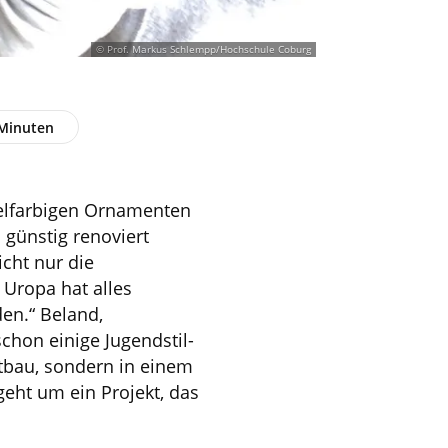
© Prof. Markus Schlempp/Hochschule Coburg
 Minuten
elfarbigen Ornamenten
günstig renoviert
icht nur die
Uropa hat alles
en.“ Beland,
chon einige Jugendstil-
ltbau, sondern in einem
geht um ein Projekt, das