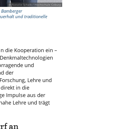
© Natalie Schalk / Hochschule Coburg
r Bamberger
uerhalt und traditionelle
in die Kooperation ein –
 Denkmaltechnologien
vorragende und
nd der
Forschung, Lehre und
direkt in die
ge Impulse aus der
snahe Lehre und trägt
rf an