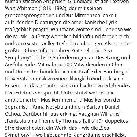
humanistischen Anspruch. Grundlage ist der Text von
Walt Whitman (1819–1892), der mit seinen
grenzensprengenden und zur Mitmenschlichkeit
aufrufenden Dichtungen die amerikanische Lyrik
maßgeblich prägte. Whitmans Worte sind – ebenso wie
die Musik – außergewöhnlich bildhaft und farbenreich
und von existenzieller Tiefe durchdrungen. Als eine der
größten Chorsinfonien ihrer Zeit stellt die „Sea
Symphony“ höchste Anforderungen an Besetzung und
Ausführende. Mit nahezu 200 Mitwirkenden in Chor
und Orchester bündeln sich die Kräfte der Bamberger
Universitätsmusik zu einem klanglich eindrucksvollen
Ensemble, das ein intensives und selten zu erlebendes
Live-Erlebnis verspricht. Unterstützt werden die
ambitionierten Musikerinnen und Musiker von der
Sopranistin Anna Nesyba und dem Bariton Daniel
Ochoa. Darüber hinaus erklingt Vaughan Williams’
„Fantasia on a Theme by Thomas Tallis“ für doppeltes
Streichorchester, ein Werk, das – wie die „Sea
Symphony“ – weit gespannte Klangräume erschließt.