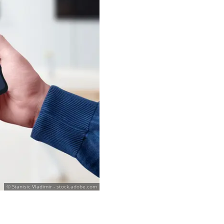
© Stanisic Vladimir - stock.adobe.com