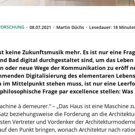
FORSCHUNG
08.07.2021
Martin Düchs
Lesedauer: 18 Minute
t keine Zukunftsmusik mehr. Es ist nur eine Frage
d Bad digital durchgestaltet sind, um das Leben
n oder neue Wege der Kommunikation zu eröff n
hmenden Digitalisierung des elementaren Lebe
 im Mittelpunkt stehen muss, ist nur eine Leerf
e philosophische Frage par excellence stellen: Was
chine à demeurer.“ – „Das Haus ist eine Maschine z
atz beziehungsweise die Forderung an die Architektur
hsten Vertreter und Vordenker der Architekturmoderne
auf den Punkt bringen, wonach Architektur nach rati