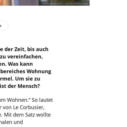
© FrankBoston - stock.adobe.com
n
 der Zeit, bis auch
 zu vereinfachen,
en. Was kann
nsbereiches Wohnung
ormel. Um sie zu
 ist der Mensch?
um Wohnen.“ So lautet
 von Le Corbusier,
. Mit dem Satz wollte
onalen und