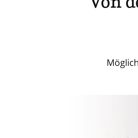
Von 
Möglic