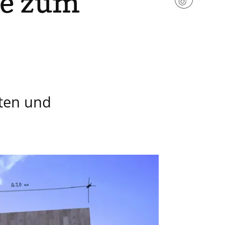
e zum
ten und