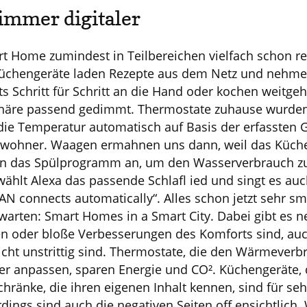
immer digitaler
rt Home zumindest in Teilbereichen vielfach schon re
 Küchengeräte laden Rezepte aus dem Netz und nehme
s Schritt für Schritt an die Hand oder kochen weitgeh
häre passend gedimmt. Thermostate zuhause wurde
n die Temperatur automatisch auf Basis der erfassten
ohner. Waagen ermahnen uns dann, weil das Küchen
sen das Spülprogramm an, um den Wasserverbrauch z
hlt Alexa das passende Schlafl ied und singt es auch
 connects automatically“. Alles schon jetzt sehr sm
arten: Smart Homes in a Smart City. Dabei gibt es n
en oder bloße Verbesserungen des Komforts sind, auc
icht unstrittig sind. Thermostate, die den Wärmeverb
er anpassen, sparen Energie und CO². Küchengeräte, 
chränke, die ihren eigenen Inhalt kennen, sind für 
erdings sind auch die negativen Seiten off ensichtlic