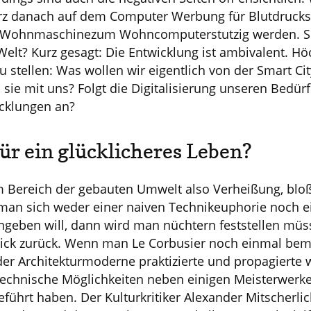
rz danach auf dem Computer Werbung für Blutdruckse
 Wohnmaschinezum Wohncomputerstutzig werden. S
Welt? Kurz gesagt: Die Entwicklung ist ambivalent. Höc
u stellen: Was wollen wir eigentlich von der Smart C
e mit uns? Folgt die Digitalisierung unseren Bedürf
icklungen an?
r ein glücklicheres Leben?
 im Bereich der gebauten Umwelt also Verheißung, blo
man sich weder einer naiven Technikeuphorie noch e
ngeben will, dann wird man nüchtern feststellen mü
n Blick zurück. Wenn man Le Corbusier noch einmal be
n der Architekturmoderne praktizierte und propagierte
technische Möglichkeiten neben einigen Meisterwerk
führt haben. Der Kulturkritiker Alexander Mitscherlic