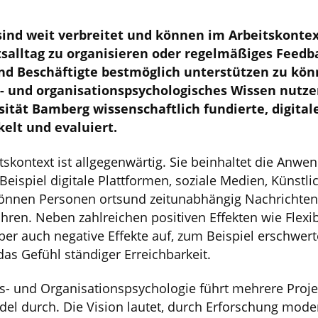
ind weit verbreitet und können im Arbeitskontex
itsalltag zu organisieren oder regelmäßiges Fee
d Beschäftigte bestmöglich unterstützen zu könn
 und organisationspsychologisches Wissen nutze
ität Bamberg wissenschaftlich fundierte, digital
lt und evaluiert.
itskontext ist allgegenwärtig. Sie beinhaltet die Anw
eispiel digitale Plattformen, soziale Medien, Künstlic
 können Personen ortsund zeitunabhängig Nachrichte
ühren. Neben zahlreichen positiven Effekten wie Flexib
ber auch negative Effekte auf, zum Beispiel erschwer
das Gefühl ständiger Erreichbarkeit.
its- und Organisationspsychologie führt mehrere Proj
del durch. Die Vision lautet, durch Erforschung mode