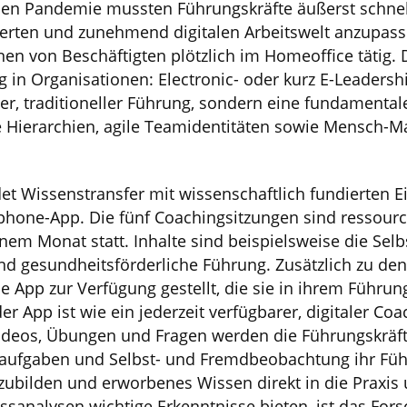
len Pandemie mussten Führungskräfte äußerst schnel
rten und zunehmend digitalen Arbeitswelt anzupasse
en von Beschäftigten plötzlich im Homeoffice tätig.
 in Organisationen: Electronic- oder kurz E-Leadersh
der, traditioneller Führung, sondern eine fundamenta
e Hierarchien, agile Teamidentitäten sowie Mensch-M
et Wissenstransfer mit wissenschaftlich fundierten 
phone-App. Die fünf Coachingsitzungen sind ressourc
nem Monat statt. Inhalte sind beispielsweise die Selb
nd gesundheitsförderliche Führung. Zusätzlich zu de
App zur Verfügung gestellt, die sie in ihrem Führungs
 App ist wie ein jederzeit verfügbarer, digitaler Coa
ideos, Übungen und Fragen werden die Führungskräf
aufgaben und Selbst- und Fremdbeobachtung ihr Füh
erzubilden und erworbenes Wissen direkt in die Praxi
sanalysen wichtige Erkenntnisse bieten, ist das Fo