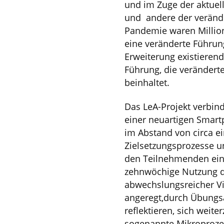
und im Zuge der aktuel
und andere der verände
Pandemie waren Million
eine veränderte Führung
Erweiterung existieren
Führung, die verändert
beinhaltet.
Das LeA-Projekt verbind
einer neuartigen Smart
im Abstand von circa ei
Zielsetzungsprozesse u
den Teilnehmenden eine 
zehnwöchige Nutzung der
abwechslungsreicher V
angeregt,durch Übungs
reflektieren, sich weit
sogenannte Mikroprozes