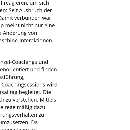
l reagieren, um sich
n: Seit Ausbruch der
 Damit verbunden war
ip meint nicht nur eine
le Änderung von
aschine-Interaktionen
Einzel-Coachings und
enorientiert und finden
stführung,
n Coachingsessions wird
alltag begleitet. Die
ch zu verstehen. Mittels
te regelmäßig dazu
rungsverhalten zu
s umzusetzen. Da
rschungsteam an