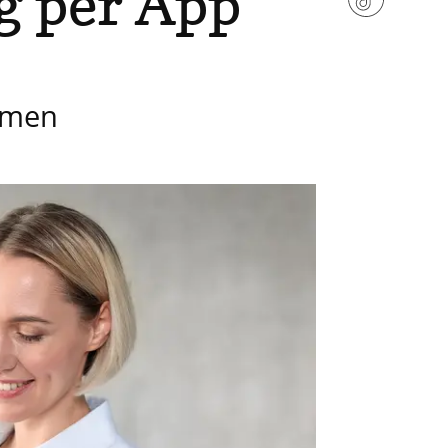
g per App
hmen