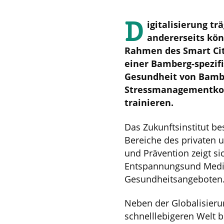
D
igitalisierung t
andererseits kön
Rahmen des Smart Cit
einer Bamberg-spezif
Gesundheit von Bambe
Stressmanagementkom
trainieren.
Das Zukunftsinstitut be
Bereiche des privaten 
und Prävention zeigt s
Entspannungsund Medit
Gesundheitsangeboten
Neben der Globalisieru
schnelllebigeren Welt b