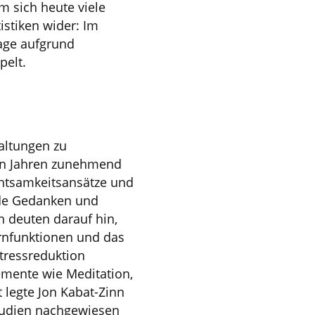
em sich heute viele
istiken wider: Im
tage aufgrund
pelt.
altungen zu
ten Jahren zunehmend
chtsamkeitsansätze und
nde Gedanken und
 deuten darauf hin,
irnfunktionen und das
tressreduktion
emente wie Meditation,
egte Jon Kabat-Zinn
Studien nachgewiesen