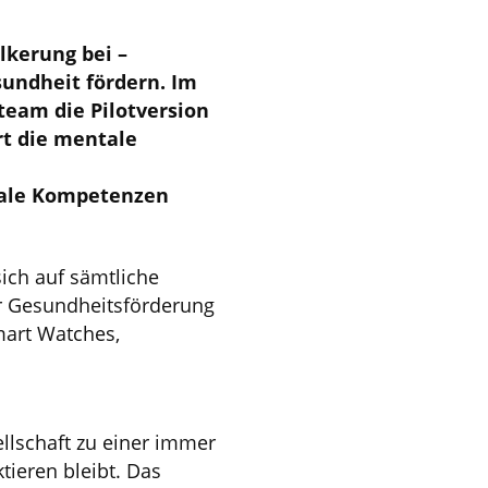
lkerung bei –
sundheit fördern. Im
team die Pilotversion
rt die mentale
ale Kompetenzen
sich auf sämtliche
er Gesundheitsförderung
mart Watches,
llschaft zu einer immer
tieren bleibt. Das