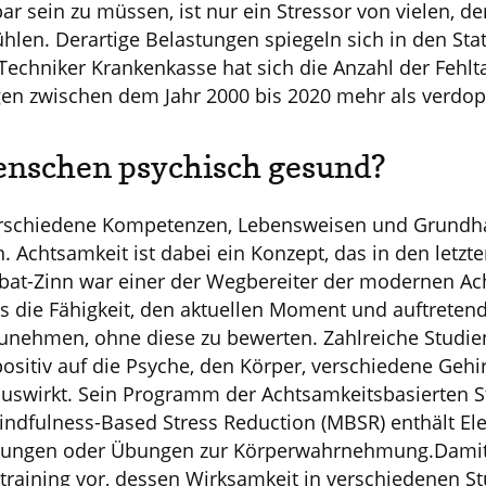
ar sein zu müssen, ist nur ein Stressor von vielen, d
len. Derartige Belastungen spiegeln sich in den Stat
Techniker Krankenkasse hat sich die Anzahl der Fehl
en zwischen dem Jahr 2000 bis 2020 mehr als verdop
enschen psychisch gesund?
verschiedene Kompetenzen, Lebensweisen und Grundh
. Achtsamkeit ist dabei ein Konzept, das in den letz
abat-Zinn war einer der Wegbereiter der modernen A
als die Fähigkeit, den aktuellen Moment und auftrete
nehmen, ohne diese zu bewerten. Zahlreiche Studien
positiv auf die Psyche, den Körper, verschiedene Geh
uswirkt. Sein Programm der Achtsamkeitsbasierten S
ndfulness-Based Stress Reduction (MBSR) enthält El
ngen oder Übungen zur Körperwahrnehmung.Damit l
straining vor, dessen Wirksamkeit in verschiedenen 