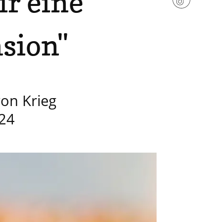
r eine
nsion"
on Krieg
024