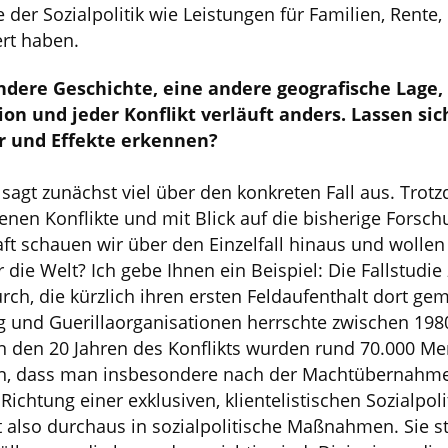
e der Sozialpolitik wie Leistungen für Familien, Rente
ert haben.
ndere Geschichte, eine andere geografische Lage,
ion und jeder Konflikt verläuft anders. Lassen si
 und Effekte erkennen?
e sagt zunächst viel über den konkreten Fall aus. Tr
enen Konflikte und mit Blick auf die bisherige Forsc
aft schauen wir über den Einzelfall hinaus und wolle
die Welt? Ich gebe Ihnen ein Beispiel: Die Fallstudie 
ch, die kürzlich ihren ersten Feldaufenthalt dort ge
 und Guerillaorganisationen herrschte zwischen 198
 In den 20 Jahren des Konflikts wurden rund 70.000 Me
en, dass man insbesondere nach der Machtübernahme 
ichtung einer exklusiven, klientelistischen Sozialpol
t also durchaus in sozialpolitische Maßnahmen. Sie st