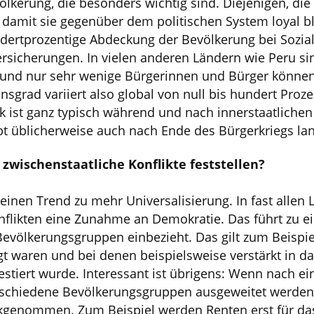
völkerung, die besonders wichtig sind. Diejenigen, die
mit sie gegenüber dem politischen System loyal bl
ndertprozentige Abdeckung der Bevölkerung bei Sozia
rsicherungen. In vielen anderen Ländern wie Peru si
v und nur sehr wenige Bürgerinnen und Bürger könn
onsgrad variiert also global von null bis hundert Proz
tik ist ganz typisch während und nach innerstaatlichen
bt üblicherweise auch nach Ende des Bürgerkriegs la
 zwischenstaatliche Konflikte feststellen?
einen Trend zu mehr Universalisierung. In fast allen
nflikten eine Zunahme an Demokratie. Das führt zu ei
 Bevölkerungsgruppen einbezieht. Das gilt zum Beispiel
gt waren und bei denen beispielsweise verstärkt in d
stiert wurde. Interessant ist übrigens: Wenn nach ei
erschiedene Bevölkerungsgruppen ausgeweitet werden,
kgenommen. Zum Beispiel werden Renten erst für das 