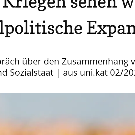
 Kriegen sehen wi
lpolitische Expa
präch über den Zusammenhang v
d Sozialstaat | aus uni.kat 02/2