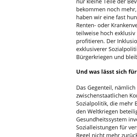
nur kleine Teile der Be
bekommen noch mehr, da
haben wir eine fast hu
Renten- oder Krankenve
teilweise hoch exklusi
profitieren. Der Inklusi
exklusiverer Sozialpoli
Bürgerkriegen und blei
Und was lässt sich für
Das Gegenteil, nämlich 
zwischenstaatlichen Ko
Sozialpolitik, die mehr
den Weltkriegen beteili
Gesundheitssystem inve
Sozialleistungen für v
Regel nicht mehr zurüc