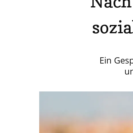
"Nach
sozia
Ein Ges
un