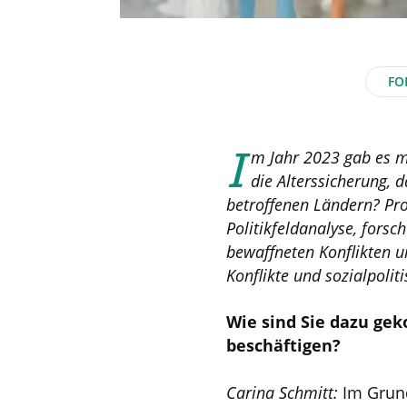
FO
I
m Jahr 2023 gab es me
die Alterssicherung, 
betroffenen Ländern? Prof
Politikfeldanalyse, for
bewaffneten Konflikten un
Konflikte und sozialpoli
Wie sind Sie dazu ge
beschäftigen?
Carina Schmitt:
Im Grund