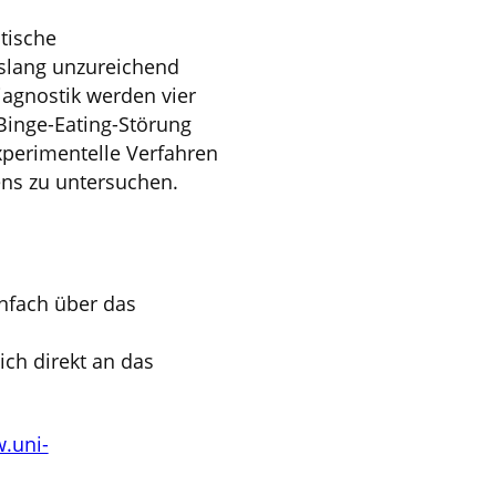
tische
slang unzureichend
iagnostik werden vier
Binge-Eating-Störung
perimentelle Verfahren
ens zu untersuchen.
infach über das
sich direkt an das
.uni-