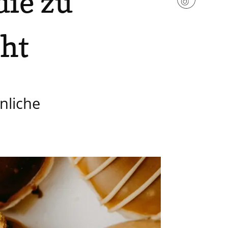
die zu
cht
nliche