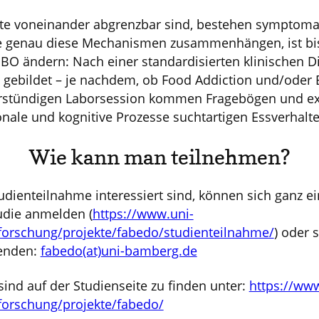
te voneinander abgrenzbar sind, bestehen symptoma
 genau diese Mechanismen zusammenhängen, ist bi
EBO ändern: Nach einer standardisierten klinischen D
ebildet – je nachdem, ob Food Addiction und/oder 
ehrstündigen Laborsession kommen Fragebögen und ex
nale und kognitive Prozesse suchtartigen Essverhalt
Wie kann man teilnehmen?
udienteilnahme interessiert sind, können sich ganz e
udie anmelden (
https://www.uni-
forschung/projekte/fabedo/studienteilnahme/
) oder 
enden:
fabedo(at)uni-bamberg.de
ind auf der Studienseite zu finden unter:
https://www
forschung/projekte/fabedo/