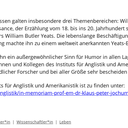
ssen galten insbesondere drei Themenbereichen: Wi
nce, der Erzählung vom 18. bis ins 20. Jahrhundert
ers William Butler Yeats. Die lebenslange Beschäftig
ng machte ihn zu einem weltweit anerkannten Yeats-E
hn ein außergewöhnlicher Sinn für Humor in allen La
nnen und Kollegen des Instituts für Anglistik und Amer
licher Forscher und bei aller Größe sehr bescheide
s für Anglistik und Amerikanistik ist zu finden unter:
glistik/in-memoriam-prof-em-dr-klaus-peter-jochu
ter*in
Wissenschaftler*in
Leben