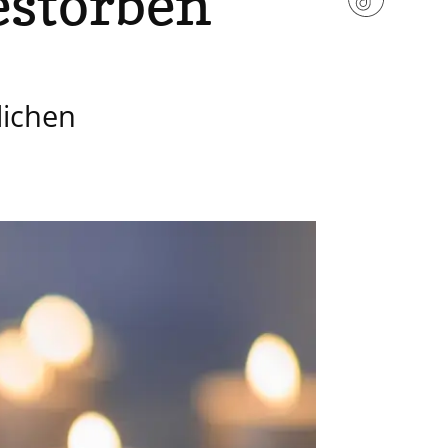
estorben
lichen