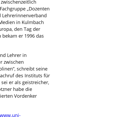
 zwischenzeitlich
r Fachgruppe „Dozenten
d Lehrerinnenverband
 Medien in Kulmbach
ropa, den Tag der
n bekam er 1996 das
und Lehrer in
er zwischen
linen“, schreibt seine
hruf des Instituts für
i er als geistreicher,
tzner habe die
gierten Vordenker
www.uni-