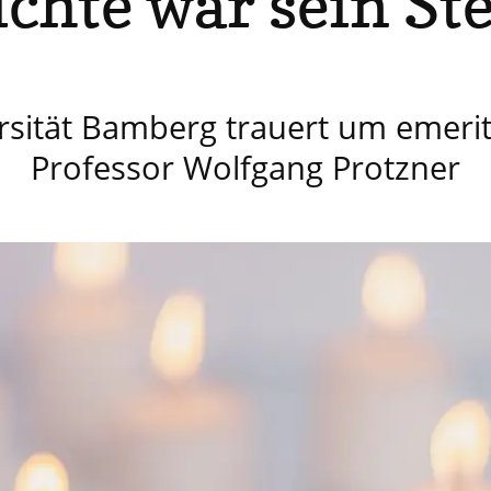
ichte war sein St
rsität Bamberg trauert um emerit
Professor Wolfgang Protzner