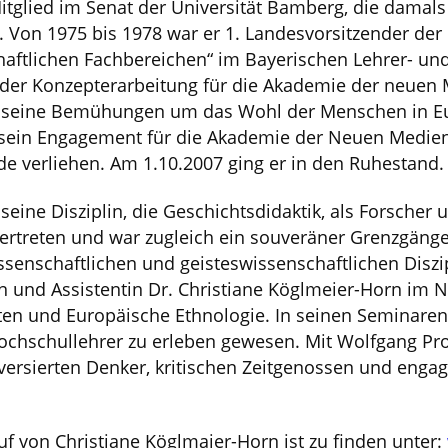
itglied im Senat der Universität Bamberg, die damals
Von 1975 bis 1978 war er 1. Landesvorsitzender de
aftlichen Fachbereichen“ im Bayerischen Lehrer- un
n der Konzepterarbeitung für die Akademie der neuen
r seine Bemühungen um das Wohl der Menschen in Eu
 sein Engagement für die Akademie der Neuen Medie
e verliehen. Am 1.10.2007 ging er in den Ruhestand.
seine Disziplin, die Geschichtsdidaktik, als Forscher 
 vertreten und war zugleich ein souveräner Grenzgäng
senschaftlichen und geisteswissenschaftlichen Diszip
und Assistentin Dr. Christiane Köglmeier-Horn im Nac
n und Europäische Ethnologie. In seinen Seminaren se
ochschullehrer zu erleben gewesen. Mit Wolfgang Pro
versierten Denker, kritischen Zeitgenossen und enga
f von Christiane Köglmaier-Horn ist zu finden unter: