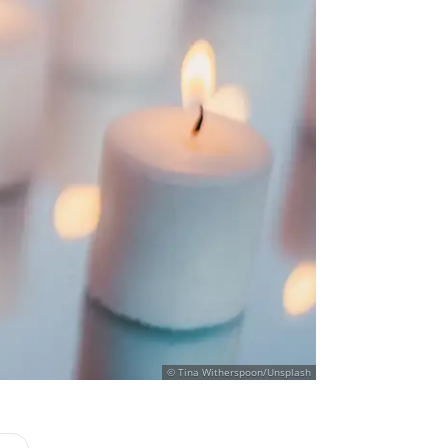
© Tina Witherspoon/Unsplash