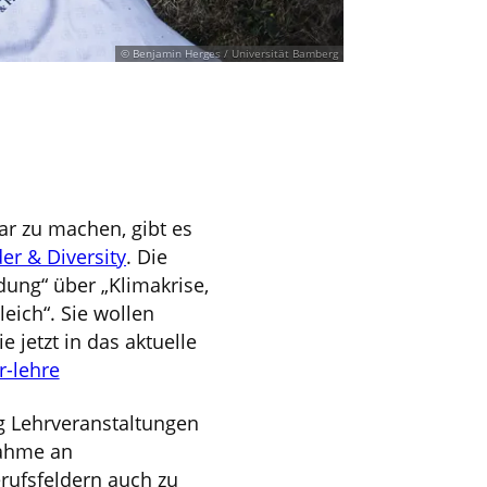
© Benjamin Herges / Universität Bamberg
ar zu machen, gibt es
er & Diversity
. Die
dung“ über „Klimakrise,
leich“. Sie wollen
 jetzt in das aktuelle
r-lehre
g Lehrveranstaltungen
nahme an
rufsfeldern auch zu