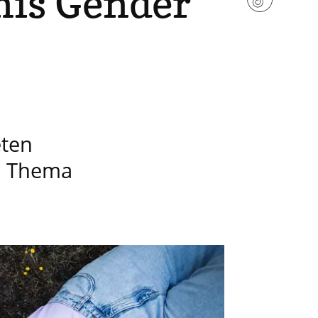
nis Gender
eten
s Thema