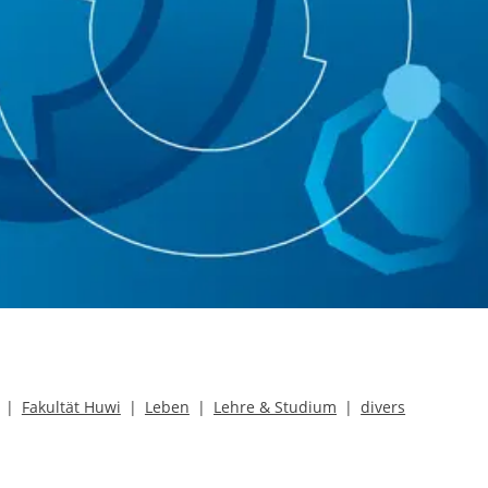
Fakultät Huwi
Leben
Lehre & Studium
divers